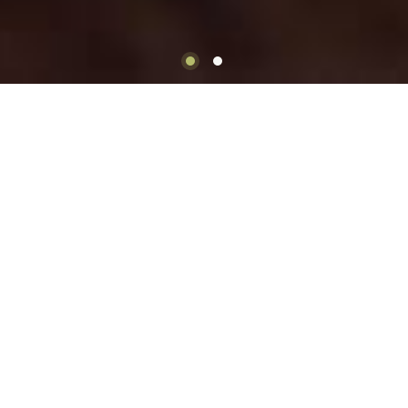
BIENVENUE
Le Caveau du Mulot
Des produits de très haute qualité adaptés à vos
goûts.
Vous pourrez retrouver à travers ce site des sélections
de cigares que j’affectionne particulièrement. Tous les
cigares en vente sur le site vous sont décrits au plus
près possible de la réalité car nous sommes bien
d’accord qu’au final tous les goûts sont dans la nature…